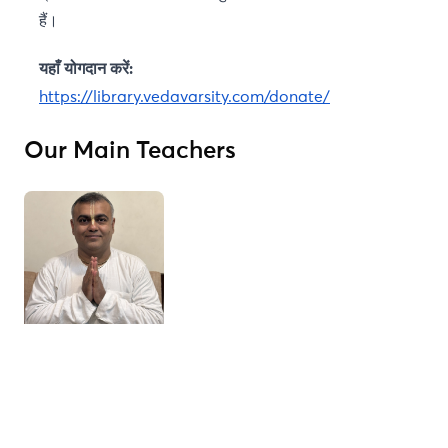
हैं।
यहाँ योगदान करें:
https://library.vedavarsity.
com/donate/
Our Main Teachers
H.G. Shri sachi dulal das
Disciple of H.H. Radhanath Swami Maharaj, he joined
ISKCON in 2009. Went for brahmcari training in 2012